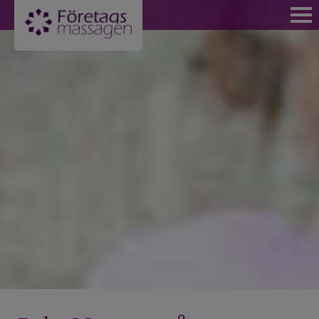
VÄLKOMMEN
BOKA NU
FÖR PRIVATPERSONER
BLI MEDLEM OCH FÅ MEDLEMSPRISER
KÖP KLIPPKORT MASSAGE STOCKHOLM
MASSAGE FÖR PRIVATPERSONER
BOKA MASSAGE PÅ KUNGSHOLMEN
BOKA MASSAGE SOM MEDLEM