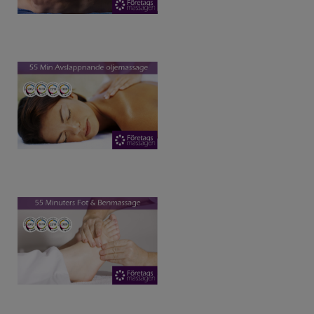
ENGLISH SUMMARY
ABOUT FÖRETAGSMASSAGEN
BOOK A MASSAGE IN STOCKHOLM
BECOME A MEMBER AND GET MEMBER PRICES
OM OSS
NYHETER
ÖVNINGAR FÖR AXLARNA
ÖVNINGAR FÖR RYGGEN
ÖVNINGAR FÖR BRÖSTMUSKLERNA