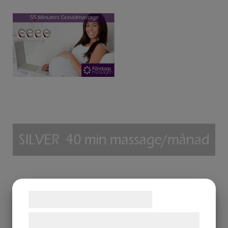
ÖVNINGAR FÖR SÄTET OCH HÖFTERNA
KARRIÄR
FÖRETAGSMASSAGEN SÖKER PERSONAL
ALLMÄNNA VILLKOR
KARTA & KONTAKT
Samtykke til cookies
Vi og vores samarbejdspartnere bruger